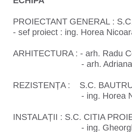
ECHIPA
PROIECTANT GENERAL : S.C.
- sef proiect : ing. Horea Nicoa
ARHITECTURA : - arh. Radu 
- arh. Adriana Co
REZISTENȚA :
S.C. BAUTRU
- ing. Horea Nic
INSTALAȚII : S.C. CITIA PROI
- ing. Gheorghe 